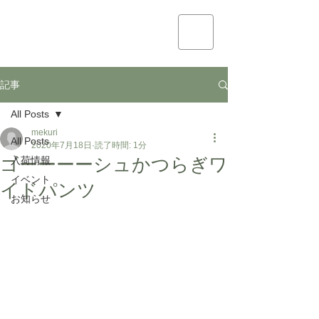
mekuri
記事
All Posts
mekuri
All Posts
2020年7月18日
読了時間: 1分
ゴーーーーシュかつらぎワ
入荷情報
イベント
イドパンツ
お知らせ