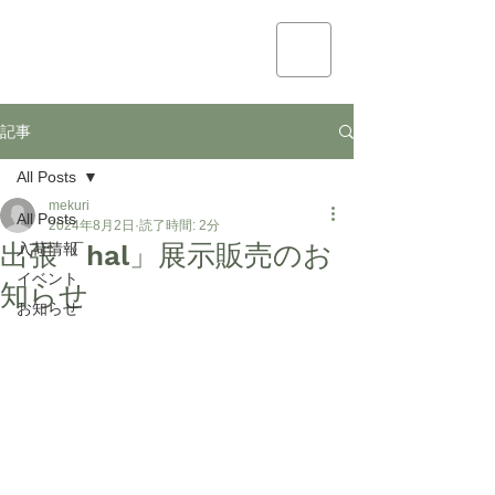
mekuri
記事
All Posts
mekuri
All Posts
2024年8月2日
読了時間: 2分
出張「hal」展示販売のお
入荷情報
イベント
知らせ
お知らせ