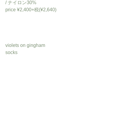
/ ナイロン30%
price ¥2,400+税(¥2,640)
violets on gingham
socks