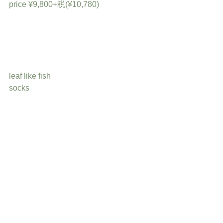
price ¥9,800+税(¥10,780)
leaf like fish
socks