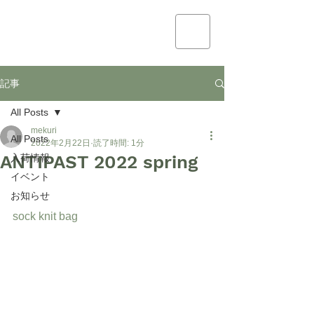
mekuri
記事
All Posts
mekuri
All Posts
2022年2月22日
読了時間: 1分
ANTIPAST 2022 spring
入荷情報
イベント
お知らせ
sock knit bag