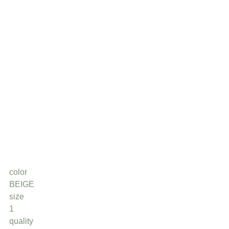
color
BEIGE
size
1
quality