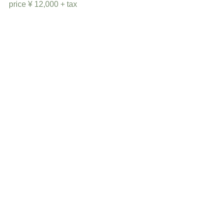
price ¥ 12,000 + tax
*つばが広めのスッポリかぶれる
帽子です。
すべて表示
最新記事