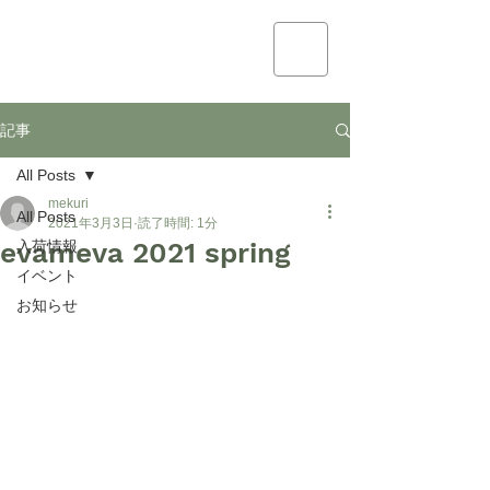
mekuri
記事
All Posts
mekuri
All Posts
2021年3月3日
読了時間: 1分
evameva 2021 spring
入荷情報
イベント
お知らせ