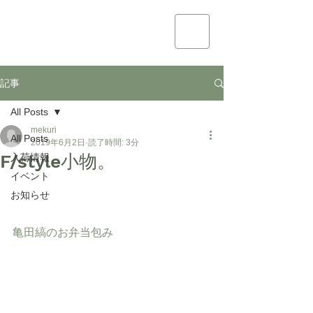
mekuri
記事
All Posts
mekuri
All Posts
2019年6月2日
読了時間: 3分
F/style小物。
入荷情報
イベント
お知らせ
亀田縞のお弁当包み