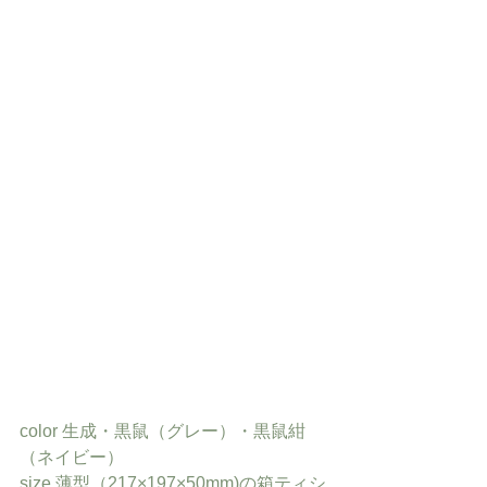
color 生成・黒鼠（グレー）・黒鼠紺
（ネイビー）
size 薄型（217×197×50mm)の箱ティシ