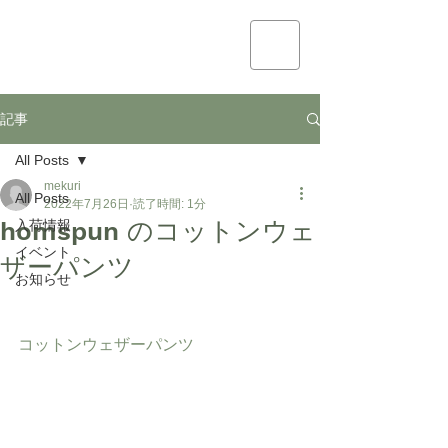
mekuri
記事
All Posts
mekuri
All Posts
2022年7月26日
読了時間: 1分
homspun のコットンウェ
入荷情報
イベント
ザーパンツ
お知らせ
コットンウェザーパンツ