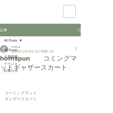
mekuri
記事
All Posts
mekuri
All Posts
2021年12月26日
読了時間: 1分
homspun コミングマ
入荷情報
イベント
ットギャザースカート
お知らせ
コーミングマット
ギャザースカート