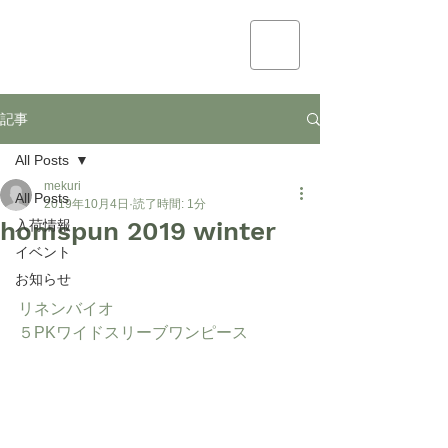
mekuri
記事
All Posts
mekuri
All Posts
2019年10月4日
読了時間: 1分
homspun 2019 winter
入荷情報
イベント
お知らせ
リネンバイオ
５PKワイドスリーブワンピース