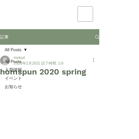
mekuri
記事
All Posts
mekuri
All Posts
2020年2月26日
読了時間: 1分
homspun 2020 spring
入荷情報
イベント
お知らせ