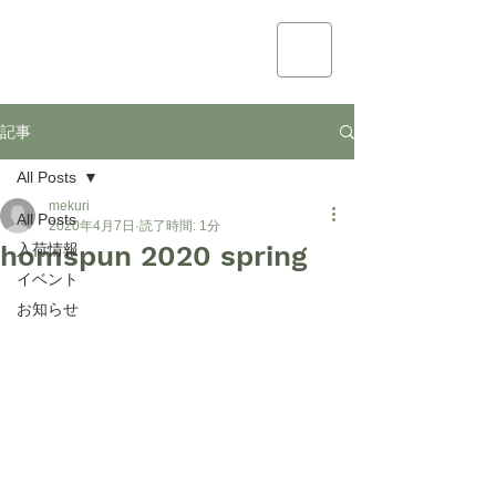
mekuri
記事
All Posts
mekuri
All Posts
2020年4月7日
読了時間: 1分
homspun 2020 spring
入荷情報
イベント
お知らせ