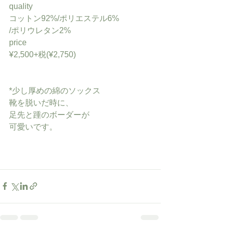
quality 
コットン92%/ポリエステル6%
/ポリウレタン2%
price 
¥2,500+税(¥2,750)
*少し厚めの綿のソックス
靴を脱いだ時に、
足先と踵のボーダーが
可愛いです。