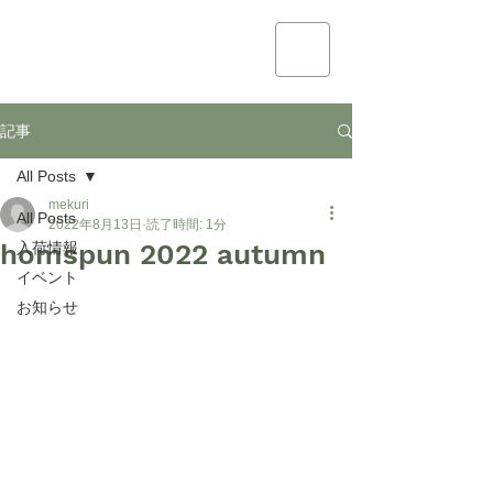
mekuri
記事
All Posts
mekuri
All Posts
2022年8月13日
読了時間: 1分
homspun 2022 autumn
入荷情報
イベント
お知らせ