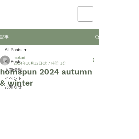
mekuri
記事
All Posts
mekuri
All Posts
2024年10月12日
読了時間: 1分
homspun 2024 autumn
入荷情報
イベント
& winter
お知らせ