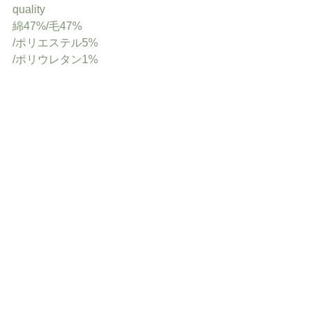
quality
綿47%/毛47%
/ポリエステル5%
/ポリウレタン1%
price
¥3,000+税(¥3,300)
*あらめのリブでしっかり厚手のソック
ス。
リブハイソックス