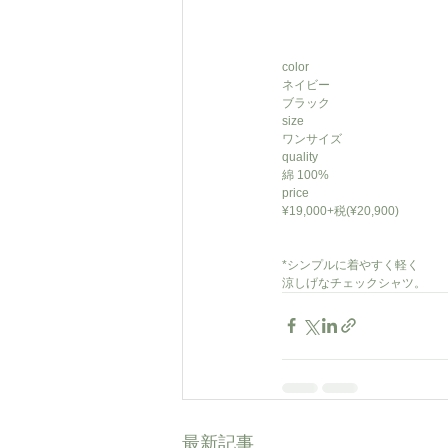
color
ネイビー
ブラック
size
ワンサイズ
quality
綿 100%
price
¥19,000+税(¥20,900)
*シンプルに着やすく軽く
涼しげなチェックシャツ。
最新記事