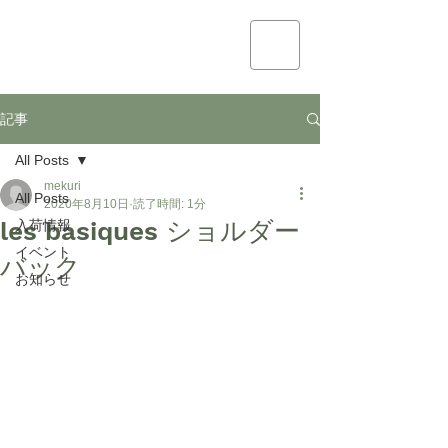
mekuri
記事
All Posts
mekuri
All Posts
2020年8月10日
読了時間: 1分
les basiques ショルダー
入荷情報
イベント
バック
お知らせ