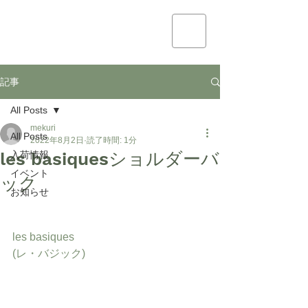
mekuri
記事
All Posts
mekuri
All Posts
2022年8月2日
読了時間: 1分
les basiquesショルダーバ
入荷情報
イベント
ック
お知らせ
les basiques
(レ・バジック)