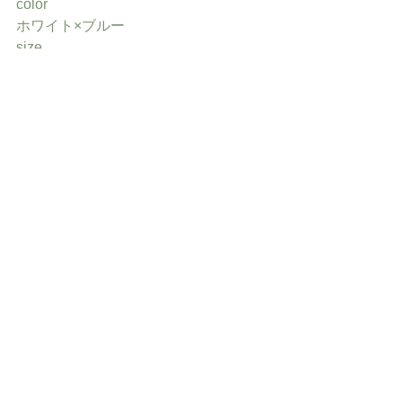
color
ホワイト×ブルー
size
S/M/L
quality
コットン 100%
price
¥14,000+税(¥15,400)
*やっぱり首元は詰まり気味が
お好きな片方へ。ガンジーネック
より少ししっかり目のコットン素材
ボーダープルオーバーです。