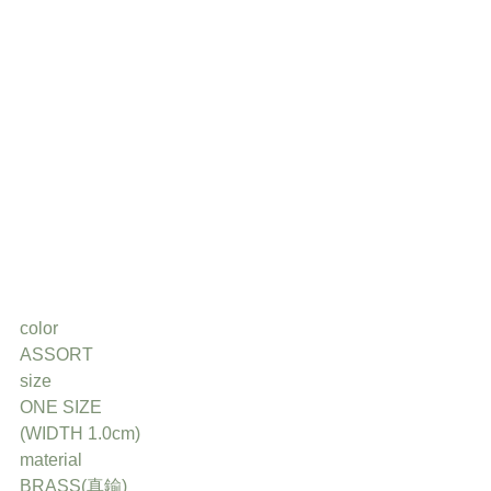
color
ASSORT
size
ONE SIZE
(WIDTH 1.0cm)
material
BRASS(真鍮)