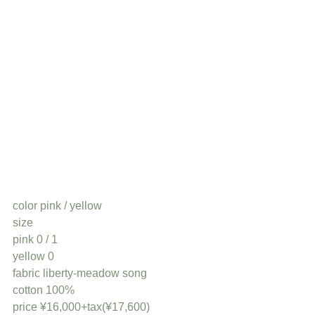
color pink / yellow
size 
pink 0 / 1
yellow 0
fabric liberty-meadow song
cotton 100%
price ¥16,000+tax(¥17,600)