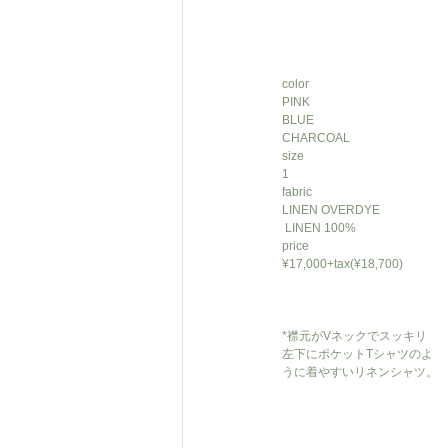
color
PINK
BLUE
CHARCOAL
size
1
fabric
LINEN OVERDYE
 LINEN 100%
price
¥17,000+tax(¥18,700)
*襟元がVネックでスッキリ
左下にポケットTシャツのよ
うに着やすいリネンシャツ。