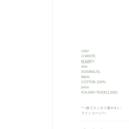
color
O.WHITE
M.GR
EY
size
XS/S/M/L/XL
fabric
COTTON 100%
price
¥10,000+TAX(¥11,000)
*一枚でスッキリ着やすい
ライトコージー。