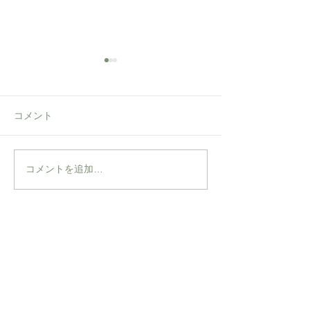
コメント
ANTIPAST 2026
コメントを追加…
les basiques 
AUTUMN & WINTER
ルダー
ABOUT ME
〒507-0072
岐阜県多治見市明和町5-13-7
TEL&FAX
0572-26-9592