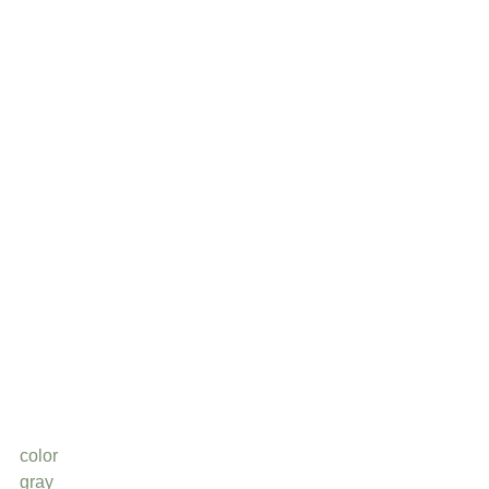
color
gray