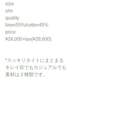
size
s/m
quality
linen55%/cotton45%
price
¥26,000+tax(¥28,600)
*スッキリタイトにまとまる
キレイ目でもカジュアルでも
素材は２種類です。