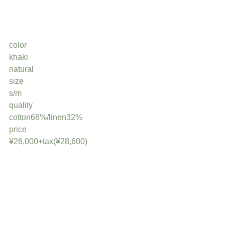
color
khaki
natural
size
s/m
quality
cotton68%/linen32%
price
¥26,000+tax(¥28,600)